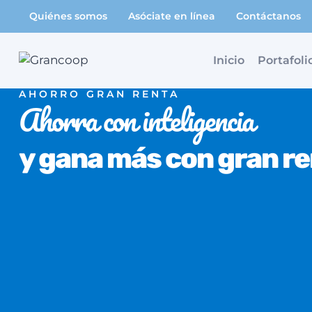
Saltar
Quiénes somos
Asóciate en línea
Contáctanos
al
contenido
Inicio
Portafoli
AHORRO GRAN RENTA
Ahorra con inteligencia
y gana más con gran r